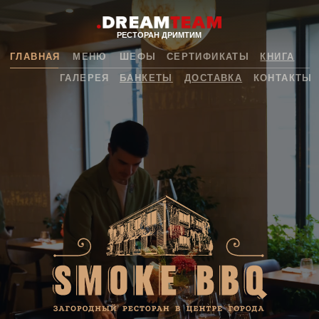
РЕСТОРАН ДРИМТИМ
ГЛАВНАЯ
МЕНЮ
ШЕФЫ
СЕРТИФИКАТЫ
КНИГА
ГАЛЕРЕЯ
БАНКЕТЫ
ДОСТАВКА
КОНТАКТЫ
Загородный ресторан в центре города с атмосферой тепла
и заботы. Завтраки из печи, сытные обеды, тот самый
легендарный брискет, барбекю-кулинария для дома и дачи