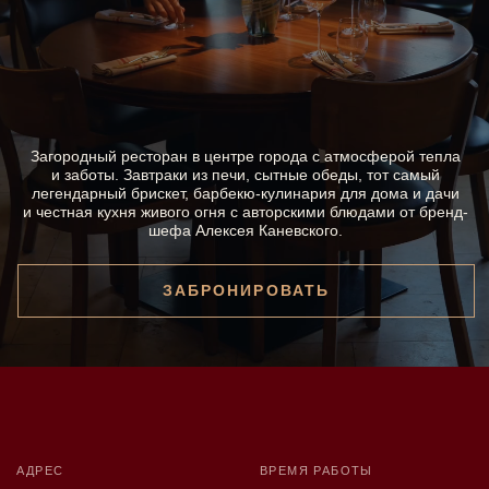
и честная кухня живого огня с авторскими блюдами от бренд-
шефа Алексея Каневского.
ЗАБРОНИРОВАТЬ
АДРЕС
ВРЕМЯ РАБОТЫ
пн–чт 09:00–23:00
Москва,
пт–сб 09:00–00:00
ул. Трубная, 18
вс 09:00–23:00
→ еще адреса
ТЕЛЕФОН
СОЦСЕТИ
+7 (926) 041 53 72
Telegram
Все проекты Dreamteam
Политика обработки
ООО «Брискет»
персональных данных
107045, г. Москва, ул.
Трубная, д. 18, пом. I, ком.
1
Оферта
7802692084/770201001
Охрана труда
Партнер ресторана
Кэшбэк до 10% на первый заказ
в месяце для клиентов Alfa Only и A-